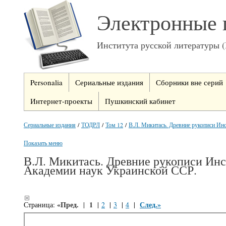
Электронные 
Института русской литературы 
Personalia
Сериальные издания
Сборники вне серий
Интернет-проекты
Пушкинский кабинет
Сериальные издания
/
ТОДРЛ
/
Том 12
/
В.Л. Микитась. Древние рукописи Инст
Показать меню
В.Л. Микитась. Древние рукописи Инс
Академии наук Украинской ССР.
«Пред.
1
След.»
Страница:
|
|
2
|
3
|
4
|