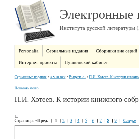
Электронные 
Института русской литературы 
Personalia
Сериальные издания
Сборники вне серий
Интернет-проекты
Пушкинский кабинет
Сериальные издания
/
XVIII век
/
Выпуск 23
/
П.И. Хотеев. К истории книжно
Показать меню
П.И. Хотеев. К истории книжного собр
«Пред.
1
След.»
Страница:
|
|
2
|
3
|
4
|
5
|
6
|
7
|
8
|
9
|