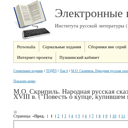
Электронные 
Института русской литературы 
Personalia
Сериальные издания
Сборники вне серий
Интернет-проекты
Пушкинский кабинет
Сериальные издания
/
ТОДРЛ
/
Том 8
/
М.О. Скрипиль. Народная русская сказк
Показать меню
М.О. Скрипиль. Народная русская сказ
XVIII в. ("Повесть о купце, купившем 
«Пред.
1
Страница:
|
|
2
|
3
|
4
|
5
|
6
|
7
|
8
|
9
|
10
|
11