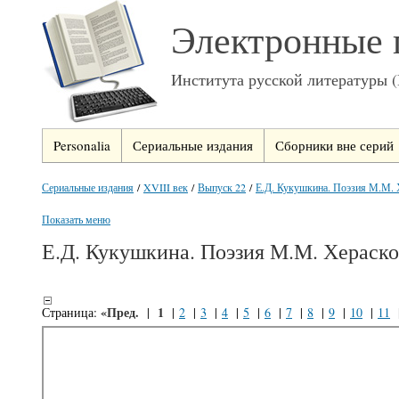
Электронные 
Института русской литературы 
Personalia
Сериальные издания
Сборники вне серий
Сериальные издания
/
XVIII век
/
Выпуск 22
/
Е.Д. Кукушкина. Поэзия М.М. Х
Показать меню
Е.Д. Кукушкина. Поэзия М.М. Хераск
«Пред.
1
Страница:
|
|
2
|
3
|
4
|
5
|
6
|
7
|
8
|
9
|
10
|
11