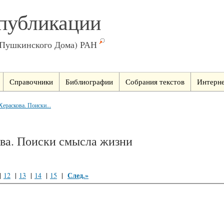
публикации
(Пушкинского Дома) РАН
Справочники
Библиографии
Собрания текстов
Интерне
ераскова. Поиски...
ова. Поиски смысла жизни
След.»
|
12
|
13
|
14
|
15
|