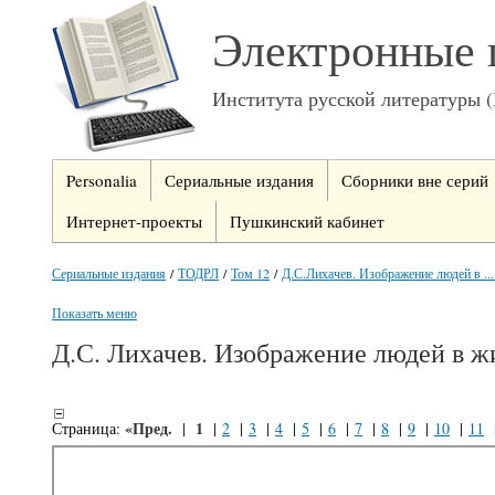
Электронные 
Института русской литературы 
Personalia
Сериальные издания
Сборники вне серий
Интернет-проекты
Пушкинский кабинет
Сериальные издания
/
ТОДРЛ
/
Том 12
/
Д.С.Лихачев. Изображение людей в ... 
Показать меню
Д.С. Лихачев. Изображение людей в ж
«Пред.
1
Страница:
|
|
2
|
3
|
4
|
5
|
6
|
7
|
8
|
9
|
10
|
11