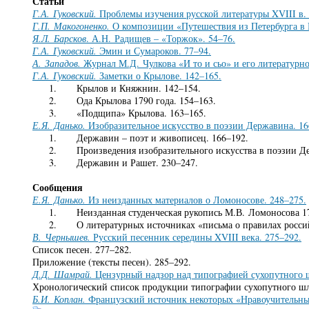
Статьи
Г.А. Гуковский.
Проблемы изучения русской литературы XVIII в. 
Г.П. Макогоненко.
О композиции «Путешествия из Петербурга в 
Я.Л. Барсков
. А.Н. Радищев – «Торжок». 54–76.
Г.А. Гуковский.
Эмин и Сумароков. 77–94.
А. Западов.
Журнал М.Д. Чулкова «И то и сьо» и его литературно
Г.А. Гуковский.
Заметки о Крылове. 142–165.
1. Крылов и Княжнин. 142–154.
2. Ода Крылова 1790 года. 154–163.
3. «Подщипа» Крылова. 163–165.
Е.Я. Данько.
Изобразительное искусство в поэзии Державина. 16
1. Державин – поэт и живописец. 166–192.
2. Произведения изобразительного искусства в поэзии Дер
3. Державин и Рашет. 230–247.
Сообщения
Е.Я. Данько.
Из неизданных материалов о Ломоносове. 248–275.
1. Неизданная студенческая рукопись М.В. Ломоносова 173
2. О литературных источниках «письма о правилах российск
В. Чернышев.
Русский песенник середины XVIII века. 275–292.
Список песен. 277–282.
Приложение (тексты песен). 285–292.
Д.Д. Шамрай.
Цензурный надзор над типографией сухопутного шл
Хронологический список продукции типографии сухопутного шлях
Б.И. Коплан.
Французский источник некоторых «Нравоучительных