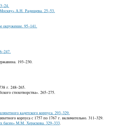
3–24.
Москву» А.Н. Радищева. 25–53.
е окружение. 95–141.
6–247.
жавина. 193–230.
8 г. 248–265.
ого стихотворства». 265–275.
яхетного кадетского корпуса. 293–329.
етного корпуса с 1757 по 1767 г. включительно. 311–329.
 басен» М.М. Хераскова. 329–333
.