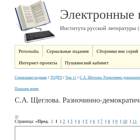
Электронные 
Института русской литературы 
Personalia
Сериальные издания
Сборники вне серий
Интернет-проекты
Пушкинский кабинет
Сериальные издания
/
ТОДРЛ
/
Том 12
/
С.А. Щеглова. Разночинно-демократич
Показать меню
С.А. Щеглова. Разночинно-демократиче
«Пред.
1
Страница:
|
|
2
|
3
|
4
|
5
|
6
|
7
|
8
|
9
|
10
|
11