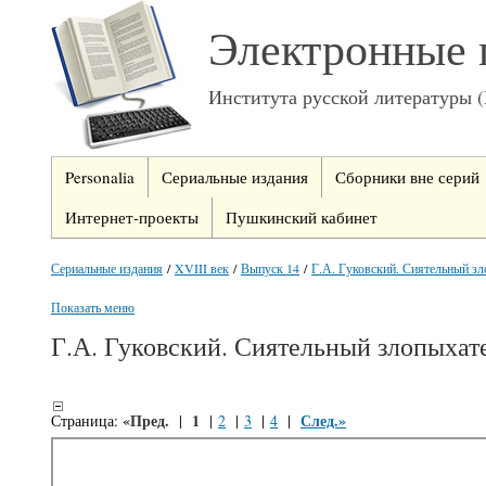
Электронные 
Института русской литературы 
Personalia
Сериальные издания
Сборники вне серий
Интернет-проекты
Пушкинский кабинет
Сериальные издания
/
XVIII век
/
Выпуск 14
/
Г.А. Гуковский. Сиятельный зло
Показать меню
Г.А. Гуковский. Сиятельный злопыхате
«Пред.
1
След.»
Страница:
|
|
2
|
3
|
4
|