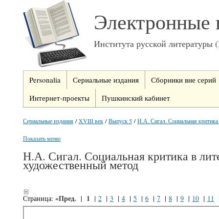
Электронные 
Института русской литературы 
Personalia
Сериальные издания
Сборники вне серий
Интернет-проекты
Пушкинский кабинет
Сериальные издания
/
XVIII век
/
Выпуск 5
/
Н.А. Сигал. Социальная критика 
Показать меню
Н.А. Сигал. Социальная критика в лит
художественный метод
«Пред.
1
Страница:
|
|
2
|
3
|
4
|
5
|
6
|
7
|
8
|
9
|
10
|
11