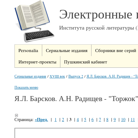
Электронные 
Института русской литературы 
Personalia
Сериальные издания
Сборники вне серий
Интернет-проекты
Пушкинский кабинет
Сериальные издания
/
XVIII век
/
Выпуск 2
/
Я.Л. Барсков. А.Н. Радищев - "
Показать меню
Я.Л. Барсков. А.Н. Радищев - "Торжок
«Пред.
3
Страница:
|
1
|
2
|
|
4
|
5
|
6
|
7
|
8
|
9
|
10
|
11