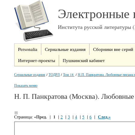
Электронные 
Института русской литературы 
Personalia
Сериальные издания
Сборники вне серий
Интернет-проекты
Пушкинский кабинет
Сериальные издания
/
ТОДРЛ
/
Том 18
/
Н.П. Панкратова. Любовные письма п
Показать меню
Н. П. Панкратова (Москва). Любовны
«Пред.
1
След.»
Страница:
|
|
2
|
3
|
4
|
5
|
6
|