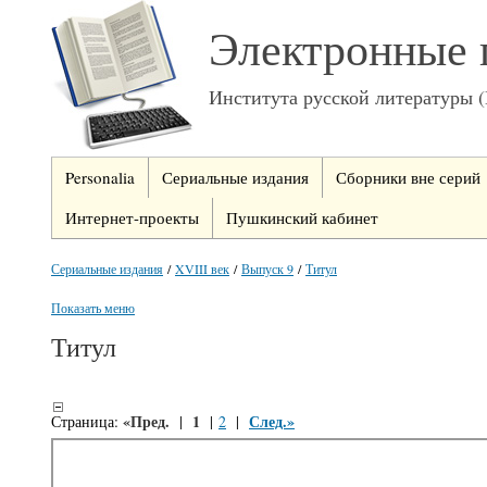
Электронные 
Института русской литературы 
Personalia
Сериальные издания
Сборники вне серий
Интернет-проекты
Пушкинский кабинет
Сериальные издания
/
XVIII век
/
Выпуск 9
/
Титул
Показать меню
Титул
«Пред.
1
След.»
Страница:
|
|
2
|