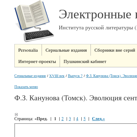
Электронные 
Института русской литературы 
Personalia
Сериальные издания
Сборники вне серий
Интернет-проекты
Пушкинский кабинет
Сериальные издания
/
XVIII век
/
Выпуск 7
/
Ф.З. Канунова (Томск). Эволюци
Показать меню
Ф.З. Канунова (Томск). Эволюция сен
«Пред.
1
След.»
Страница:
|
|
2
|
3
|
4
|
5
|