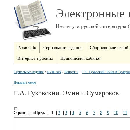
Электронные 
Института русской литературы 
Personalia
Сериальные издания
Сборники вне серий
Интернет-проекты
Пушкинский кабинет
Сериальные издания
/
XVIII век
/
Выпуск 2
/
Г.А. Гуковский. Эмин и Сумаро
Показать меню
Г.А. Гуковский. Эмин и Сумароков
«Пред.
1
Страница:
|
|
2
|
3
|
4
|
5
|
6
|
7
|
8
|
9
|
10
|
11