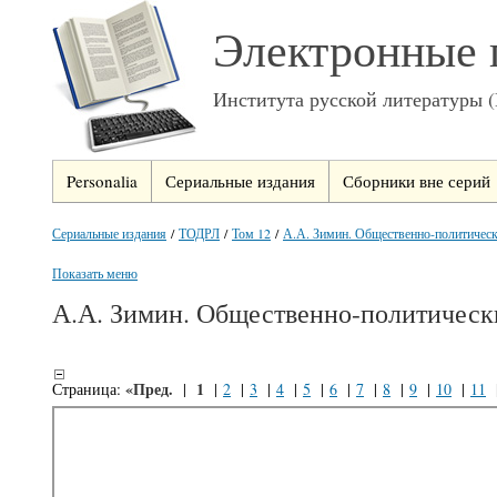
Электронные 
Института русской литературы 
Personalia
Сериальные издания
Сборники вне серий
Сериальные издания
/
ТОДРЛ
/
Том 12
/
А.А. Зимин. Общественно-политически
Показать меню
А.А. Зимин. Общественно-политическ
«Пред.
1
Страница:
|
|
2
|
3
|
4
|
5
|
6
|
7
|
8
|
9
|
10
|
11