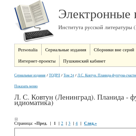
Электронные 
Института русской литературы 
Personalia
Сериальные издания
Сборники вне серий
Интернет-проекты
Пушкинский кабинет
Сериальные издания
/
ТОДРЛ
/
Том 24
/
Л.С. Ковтун. Планида-фуртуна-счастно
Показать меню
Л. С. Ковтун (Ленинград). Планида - ф
идиоматика)
«Пред.
1
След.»
Страница:
|
|
2
|
3
|
4
|