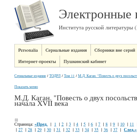
Электронные 
Института русской литературы 
Personalia
Сериальные издания
Сборники вне серий
Интернет-проекты
Пушкинский кабинет
Сериальные издания
/
ТОДРЛ
/
Том 11
/
М.Д. Каган. "Повесть о двух посольств
Показать меню
М.Д. Каган. "Повесть о двух посольст
начала XVII века
«Пред.
Страница:
|
1
|
2
|
3
|
4
|
5
|
6
|
7
|
8
|
9
|
10
|
11
След.»
|
27
|
28
|
29
|
30
|
31
|
32
|
33
|
34
|
35
|
36
|
37
|