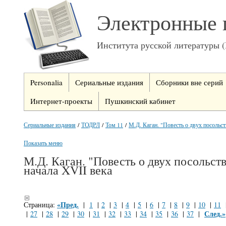
Электронные 
Института русской литературы 
Personalia
Сериальные издания
Сборники вне серий
Интернет-проекты
Пушкинский кабинет
Сериальные издания
/
ТОДРЛ
/
Том 11
/
М.Д. Каган. "Повесть о двух посольств
Показать меню
М.Д. Каган. "Повесть о двух посольст
начала XVII века
«Пред.
Страница:
|
1
|
2
|
3
|
4
|
5
|
6
|
7
|
8
|
9
|
10
|
11
След.»
|
27
|
28
|
29
|
30
|
31
|
32
|
33
|
34
|
35
|
36
|
37
|