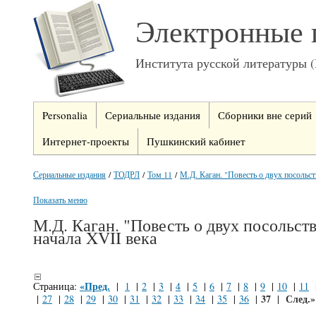
Электронные 
Института русской литературы 
Personalia
Сериальные издания
Сборники вне серий
Интернет-проекты
Пушкинский кабинет
Сериальные издания
/
ТОДРЛ
/
Том 11
/
М.Д. Каган. "Повесть о двух посольств
Показать меню
М.Д. Каган. "Повесть о двух посольст
начала XVII века
«Пред.
Страница:
|
1
|
2
|
3
|
4
|
5
|
6
|
7
|
8
|
9
|
10
|
11
37
След.»
|
27
|
28
|
29
|
30
|
31
|
32
|
33
|
34
|
35
|
36
|
|