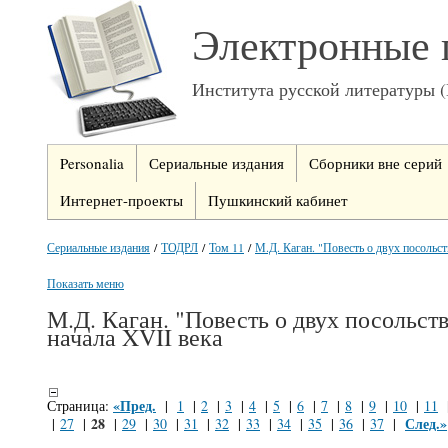
Электронные 
Института русской литературы 
Personalia
Сериальные издания
Сборники вне серий
Интернет-проекты
Пушкинский кабинет
Сериальные издания
/
ТОДРЛ
/
Том 11
/
М.Д. Каган. "Повесть о двух посольств
Показать меню
М.Д. Каган. "Повесть о двух посольст
начала XVII века
«Пред.
Страница:
|
1
|
2
|
3
|
4
|
5
|
6
|
7
|
8
|
9
|
10
|
11
28
След.»
|
27
|
|
29
|
30
|
31
|
32
|
33
|
34
|
35
|
36
|
37
|