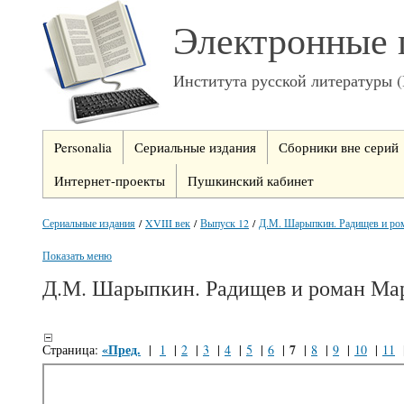
Электронные 
Института русской литературы 
Personalia
Сериальные издания
Сборники вне серий
Интернет-проекты
Пушкинский кабинет
Сериальные издания
/
XVIII век
/
Выпуск 12
/
Д.М. Шарыпкин. Радищев и ром
Показать меню
Д.М. Шарыпкин. Радищев и роман Ма
«Пред.
7
Страница:
|
1
|
2
|
3
|
4
|
5
|
6
|
|
8
|
9
|
10
|
11