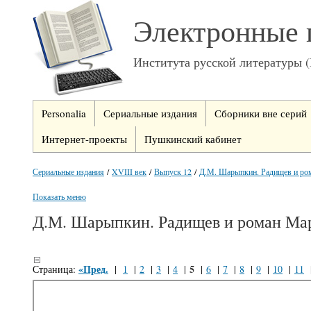
Электронные 
Института русской литературы 
Personalia
Сериальные издания
Сборники вне серий
Интернет-проекты
Пушкинский кабинет
Сериальные издания
/
XVIII век
/
Выпуск 12
/
Д.М. Шарыпкин. Радищев и ром
Показать меню
Д.М. Шарыпкин. Радищев и роман Ма
«Пред.
5
Страница:
|
1
|
2
|
3
|
4
|
|
6
|
7
|
8
|
9
|
10
|
11