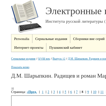
Электронные 
Института русской литературы 
Personalia
Сериальные издания
Сборники вне серий
Интернет-проекты
Пушкинский кабинет
Сериальные издания
/
XVIII век
/
Выпуск 12
/
Д.М. Шарыпкин. Радищев и ром
Показать меню
Д.М. Шарыпкин. Радищев и роман Ма
«Пред.
8
Страница:
|
1
|
2
|
3
|
4
|
5
|
6
|
7
|
|
9
|
10
|
11