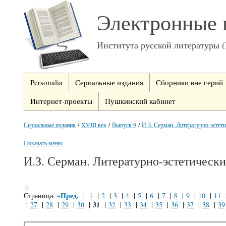
Электронные 
Института русской литературы 
Personalia
Сериальные издания
Сборники вне серий
Интернет-проекты
Пушкинский кабинет
Сериальные издания
/
XVIII век
/
Выпуск 9
/
И.З. Серман. Литературно-эстети
Показать меню
И.З. Серман. Литературно-эстетически
«Пред.
Страница:
|
1
|
2
|
3
|
4
|
5
|
6
|
7
|
8
|
9
|
10
|
11
31
|
27
|
28
|
29
|
30
|
|
32
|
33
|
34
|
35
|
36
|
37
|
38
|
39