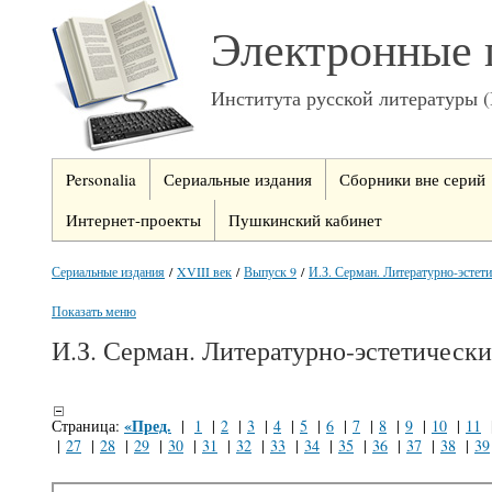
Электронные 
Института русской литературы 
Personalia
Сериальные издания
Сборники вне серий
Интернет-проекты
Пушкинский кабинет
Сериальные издания
/
XVIII век
/
Выпуск 9
/
И.З. Серман. Литературно-эстети
Показать меню
И.З. Серман. Литературно-эстетически
«Пред.
Страница:
|
1
|
2
|
3
|
4
|
5
|
6
|
7
|
8
|
9
|
10
|
11
|
27
|
28
|
29
|
30
|
31
|
32
|
33
|
34
|
35
|
36
|
37
|
38
|
39