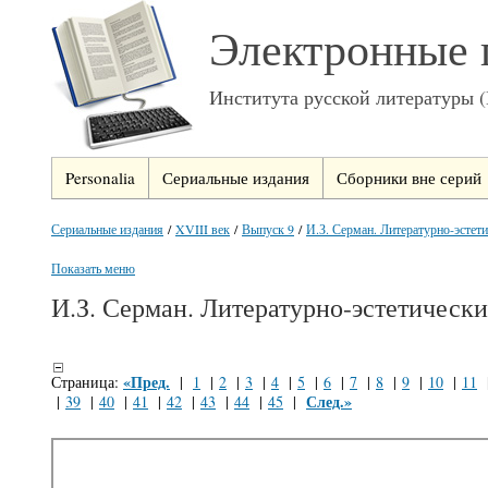
Электронные 
Института русской литературы 
Personalia
Сериальные издания
Сборники вне серий
Сериальные издания
/
XVIII век
/
Выпуск 9
/
И.З. Серман. Литературно-эстети
Показать меню
И.З. Серман. Литературно-эстетически
«Пред.
Страница:
|
1
|
2
|
3
|
4
|
5
|
6
|
7
|
8
|
9
|
10
|
11
След.»
|
39
|
40
|
41
|
42
|
43
|
44
|
45
|