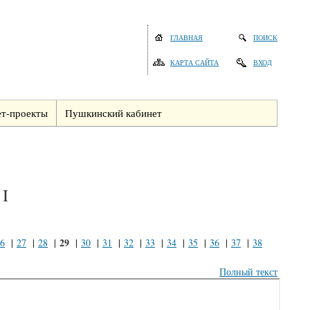
ГЛАВНАЯ
ПОИСК
КАРТА САЙТА
ВХОД
т-проекты
Пушкинский кабинет
 I
29
6
|
27
|
28
|
|
30
|
31
|
32
|
33
|
34
|
35
|
36
|
37
|
38
Полный текст