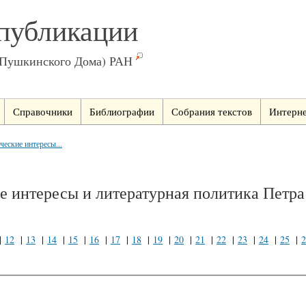
публикации
(Пушкинского Дома) РАН
Справочники
Библиографии
Собрания текстов
Интерне
ческие интересы...
е интересы и литературная политика Петра
|
12
|
13
|
14
|
15
|
16
|
17
|
18
|
19
|
20
|
21
|
22
|
23
|
24
|
25
|
2