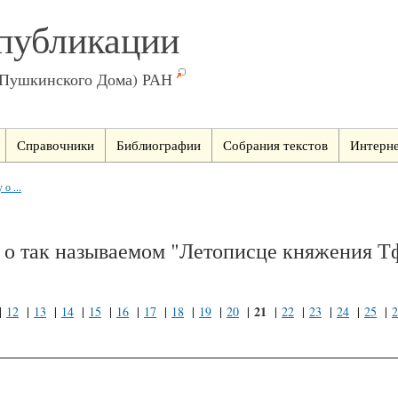
публикации
(Пушкинского Дома) РАН
Справочники
Библиографии
Собрания текстов
Интерне
о ...
у о так называемом "Летописце княжения Т
21
|
12
|
13
|
14
|
15
|
16
|
17
|
18
|
19
|
20
|
|
22
|
23
|
24
|
25
|
2