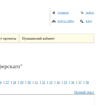
ГЛАВНАЯ
ПОИСК
КАРТА САЙТА
ВХОД
т-проекты
Пушкинский кабинет
ферскаго"
6
|
27
|
28
|
29
|
30
|
31
|
32
|
33
|
34
|
35
|
36
|
37
|
38
Полный текст