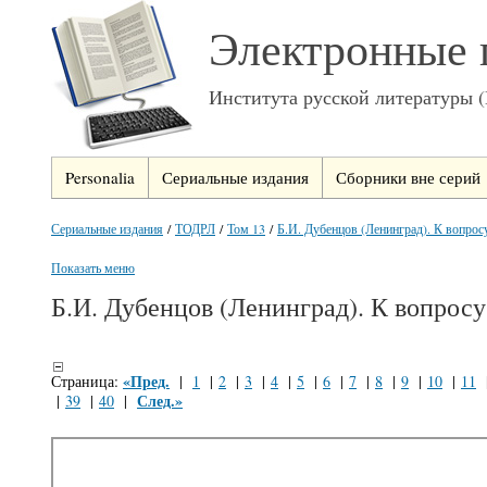
Электронные 
Института русской литературы 
Personalia
Сериальные издания
Сборники вне серий
Сериальные издания
/
ТОДРЛ
/
Том 13
/
Б.И. Дубенцов (Ленинград). К вопросу 
Показать меню
Б.И. Дубенцов (Ленинград). К вопрос
«Пред.
Страница:
|
1
|
2
|
3
|
4
|
5
|
6
|
7
|
8
|
9
|
10
|
11
След.»
|
39
|
40
|