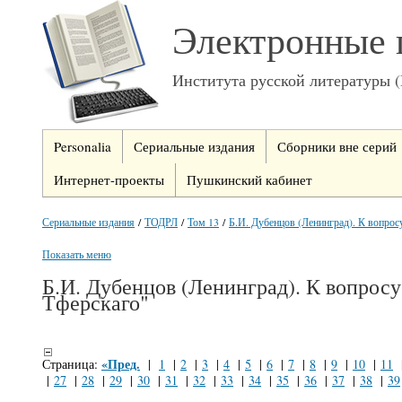
Электронные 
Института русской литературы 
Personalia
Сериальные издания
Сборники вне серий
Интернет-проекты
Пушкинский кабинет
Сериальные издания
/
ТОДРЛ
/
Том 13
/
Б.И. Дубенцов (Ленинград). К вопросу 
Показать меню
Б.И. Дубенцов (Ленинград). К вопрос
Тферскаго"
«Пред.
Страница:
|
1
|
2
|
3
|
4
|
5
|
6
|
7
|
8
|
9
|
10
|
11
|
27
|
28
|
29
|
30
|
31
|
32
|
33
|
34
|
35
|
36
|
37
|
38
|
39