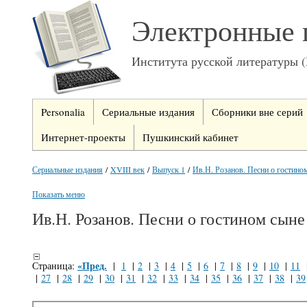
Электронные 
Института русской литературы 
Personalia
Сериальные издания
Сборники вне серий
Интернет-проекты
Пушкинский кабинет
Сериальные издания
/
XVIII век
/
Выпуск 1
/
Ив.Н. Розанов. Песни о гостино
Показать меню
Ив.Н. Розанов. Песни о гостином сыне
«Пред.
Страница:
|
1
|
2
|
3
|
4
|
5
|
6
|
7
|
8
|
9
|
10
|
11
|
27
|
28
|
29
|
30
|
31
|
32
|
33
|
34
|
35
|
36
|
37
|
38
|
39