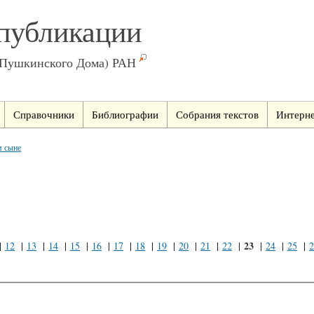
публикации
(Пушкинского Дома) РАН
Справочники
Библиографии
Собрания текстов
Интерне
м сыне
23
|
12
|
13
|
14
|
15
|
16
|
17
|
18
|
19
|
20
|
21
|
22
|
|
24
|
25
|
2