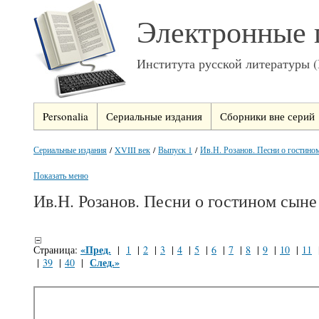
Электронные 
Института русской литературы 
Personalia
Сериальные издания
Сборники вне серий
Сериальные издания
/
XVIII век
/
Выпуск 1
/
Ив.Н. Розанов. Песни о гостино
Показать меню
Ив.Н. Розанов. Песни о гостином сыне
«Пред.
Страница:
|
1
|
2
|
3
|
4
|
5
|
6
|
7
|
8
|
9
|
10
|
11
След.»
|
39
|
40
|