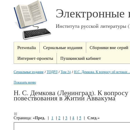
Электронные 
Института русской литературы 
Personalia
Сериальные издания
Сборники вне серий
Интернет-проекты
Пушкинский кабинет
Сериальные издания
/
ТОДРЛ
/
Том 24
/
Н.С. Демкова. К вопросу об истоках ..
Показать меню
Н. С. Демкова (Ленинград). К вопросу
повествования в Житии Аввакума
«Пред.
След.»
Страница:
|
1
|
2
|
3
|
4
|
5
|