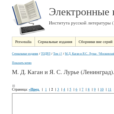
Электронные 
Института русской литературы 
Personalia
Сериальные издания
Сборники вне серий
Сериальные издания
/
ТОДРЛ
/
Том 17
/
М.Д. Каган и Я.С. Лурье. "Московский
Показать меню
М. Д. Каган и Я. С. Лурье (Ленинград
«Пред.
2
Страница:
|
1
|
|
3
|
4
|
5
|
6
|
7
|
8
|
9
|
10
|
11