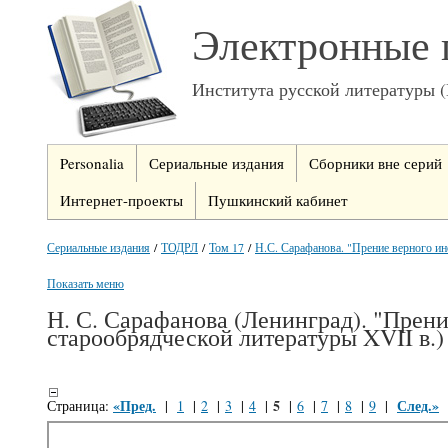
Электронные 
Института русской литературы 
Personalia
Сериальные издания
Сборники вне серий
Интернет-проекты
Пушкинский кабинет
Сериальные издания
/
ТОДРЛ
/
Том 17
/
Н.С. Сарафанова. "Прение верного инок
Показать меню
Н. С. Сарафанова (Ленинград). "Прени
старообрядческой литературы XVII в.)
«Пред.
5
След.»
Страница:
|
1
|
2
|
3
|
4
|
|
6
|
7
|
8
|
9
|