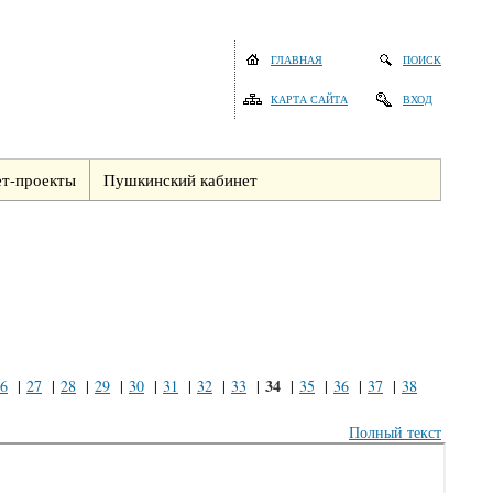
ГЛАВНАЯ
ПОИСК
КАРТА САЙТА
ВХОД
т-проекты
Пушкинский кабинет
34
6
|
27
|
28
|
29
|
30
|
31
|
32
|
33
|
|
35
|
36
|
37
|
38
Полный текст