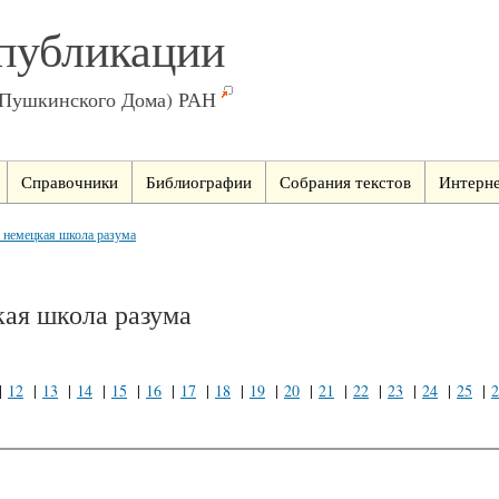
публикации
(Пушкинского Дома) РАН
Справочники
Библиографии
Собрания текстов
Интерне
 немецкая школа разума
кая школа разума
|
12
|
13
|
14
|
15
|
16
|
17
|
18
|
19
|
20
|
21
|
22
|
23
|
24
|
25
|
2