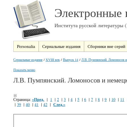
Электронные 
Института русской литературы 
Personalia
Сериальные издания
Сборники вне серий
Сериальные издания
/
XVIII век
/
Выпуск 14
/
Л.В. Пумпянский. Ломоносов и
Показать меню
Л.В. Пумпянский. Ломоносов и немец
«Пред.
Страница:
|
1
|
2
|
3
|
4
|
5
|
6
|
7
|
8
|
9
|
10
|
11
След.»
|
39
|
40
|
41
|
42
|