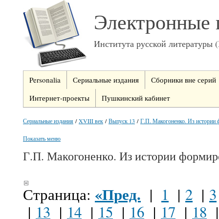
Электронные 
Института русской литературы 
Personalia
Сериальные издания
Сборники вне серий
Интернет-проекты
Пушкинский кабинет
Сериальные издания
/
XVIII век
/
Выпуск 13
/
Г.П. Макогоненко. Из истории 
Показать меню
Г.П. Макогоненко. Из истории формир
«Пред.
Страница:
|
1
|
2
|
3
|
13
|
14
|
15
|
16
|
17
|
18