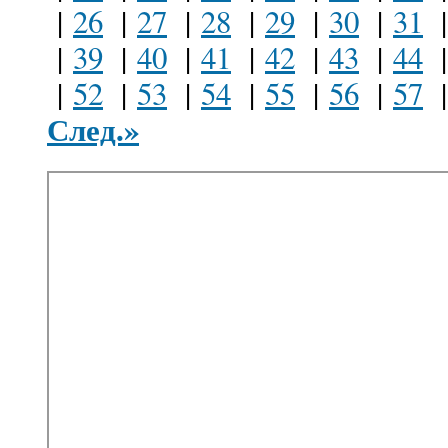
|
26
|
27
|
28
|
29
|
30
|
31
|
39
|
40
|
41
|
42
|
43
|
44
|
52
|
53
|
54
|
55
|
56
|
57
След.»