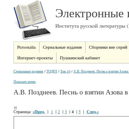
Электронные 
Института русской литературы 
Personalia
Сериальные издания
Сборники вне серий
Интернет-проекты
Пушкинский кабинет
Сериальные издания
/
ТОДРЛ
/
Том 10
/
А.В. Позднеев. Песнь о взятии Азова
Показать меню
А.В. Позднеев. Песнь о взятии Азова в
«Пред.
4
След.»
Страница:
|
1
|
2
|
3
|
|
5
|