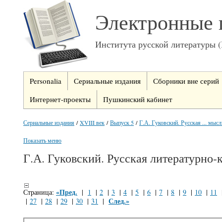
Электронные 
Института русской литературы 
Personalia
Сериальные издания
Сборники вне серий
Интернет-проекты
Пушкинский кабинет
Сериальные издания
/
XVIII век
/
Выпуск 5
/
Г.А. Гуковский. Русская ... мысл
Показать меню
Г.А. Гуковский. Русская литературно-
«Пред.
Страница:
|
1
|
2
|
3
|
4
|
5
|
6
|
7
|
8
|
9
|
10
|
11
След.»
|
27
|
28
|
29
|
30
|
31
|