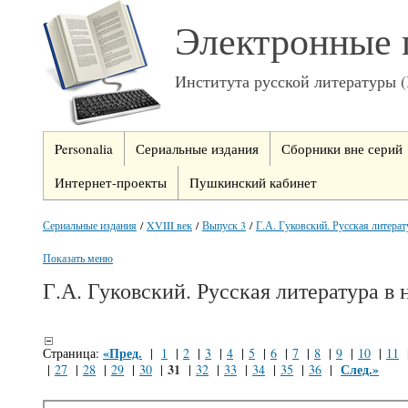
Электронные 
Института русской литературы 
Personalia
Сериальные издания
Сборники вне серий
Интернет-проекты
Пушкинский кабинет
Сериальные издания
/
XVIII век
/
Выпуск 3
/
Г.А. Гуковский. Русская литерат
Показать меню
Г.А. Гуковский. Русская литература в
«Пред.
Страница:
|
1
|
2
|
3
|
4
|
5
|
6
|
7
|
8
|
9
|
10
|
11
31
След.»
|
27
|
28
|
29
|
30
|
|
32
|
33
|
34
|
35
|
36
|