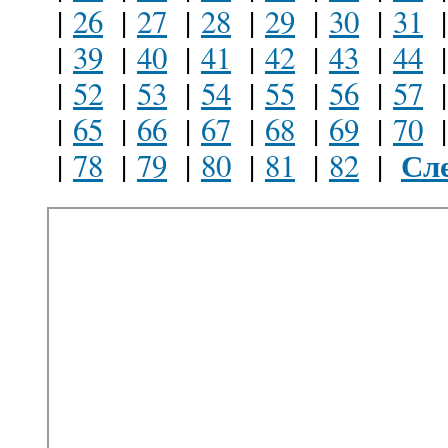
|
26
|
27
|
28
|
29
|
30
|
31
|
39
|
40
|
41
|
42
|
43
|
44
|
52
|
53
|
54
|
55
|
56
|
57
|
65
|
66
|
67
|
68
|
69
|
70
Сле
|
78
|
79
|
80
|
81
|
82
|