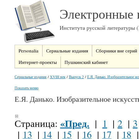
Электронные 
Института русской литературы 
Personalia
Сериальные издания
Сборники вне серий
Интернет-проекты
Пушкинский кабинет
Сериальные издания
/
XVIII век
/
Выпуск 2
/
Е.Я. Данько. Изобразительное ис
Показать меню
Е.Я. Данько. Изобразительное искусст
«Пред.
Страница:
|
1
|
2
|
3
|
13
|
14
|
15
|
16
|
17
|
18