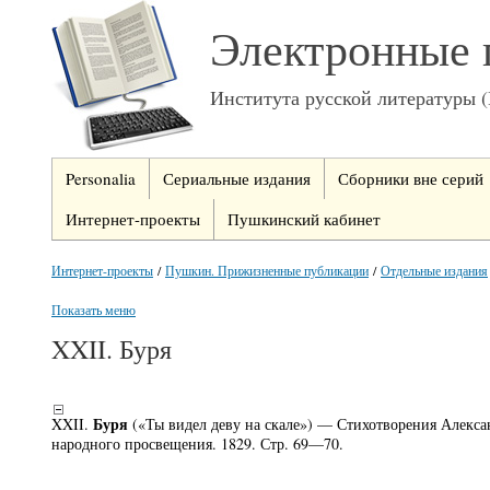
Электронные 
Института русской литературы 
Personalia
Сериальные издания
Сборники вне серий
Интернет-проекты
Пушкинский кабинет
Интернет-проекты
/
Пушкин. Прижизненные публикации
/
Отдельные издания
Показать меню
XXII. Буря
Буря
XXII.
(«Ты видел деву на скале») — Стихотворения Алекса
народного просвещения. 1829. Стр. 69—70.