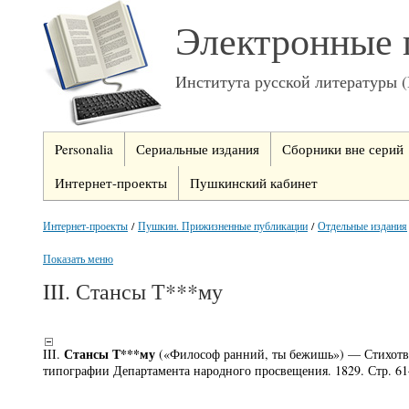
Электронные 
Института русской литературы 
Personalia
Сериальные издания
Сборники вне серий
Интернет-проекты
Пушкинский кабинет
Интернет-проекты
/
Пушкин. Прижизненные публикации
/
Отдельные издания
Показать меню
III. Стансы Т***му
Стансы Т***му
III.
(«Философ ранний, ты бежишь») — Стихотвор
типографии Департамента народного просвещения. 1829. Стр. 6