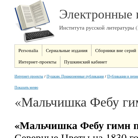
Электронные 
Института русской литературы 
Personalia
Сериальные издания
Сборники вне серий
Интернет-проекты
Пушкинский кабинет
Интернет-проекты
/
Пушкин. Прижизненные публикации
/
Публикации в пери
Показать меню
«Мальчишка Фебу гим
«Мальчишка Фебу гимн 
Северные Цветы на 1830 го