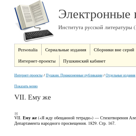
Электронные 
Института русской литературы 
Personalia
Сериальные издания
Сборники вне серий
Интернет-проекты
Пушкинский кабинет
Интернет-проекты
/
Пушкин. Прижизненные публикации
/
Отдельные издания
Показать меню
VII. Ему же
Ему же
VII.
(«Я жду обещанной тетради») — Стихотворения Алек
Департамента народного просвещения. 1829. Стр. 167.