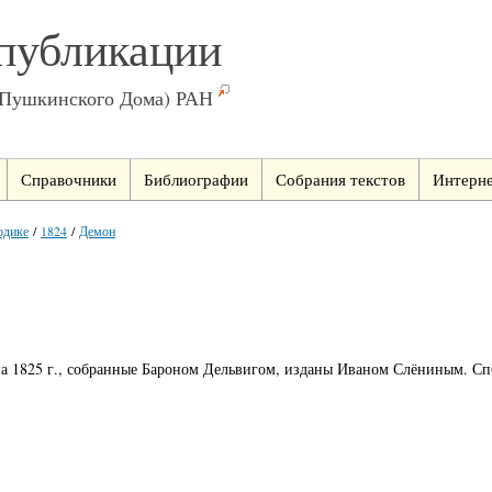
публикации
(Пушкинского Дома) РАН
Справочники
Библиографии
Собрания текстов
Интерне
одике
/
1824
/
Демон
на 1825 г., собранные Бароном Дельвигом, изданы Иваном Слёниным. Спб