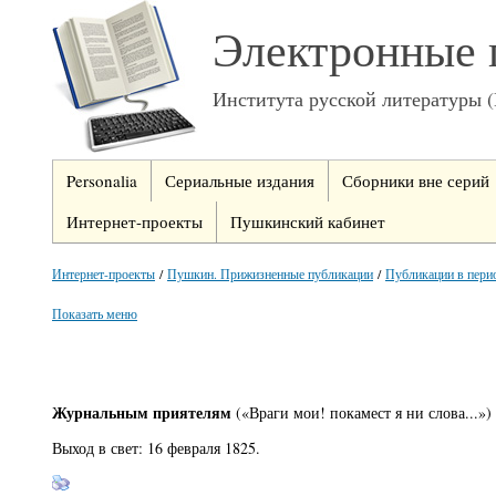
Электронные 
Института русской литературы 
Personalia
Сериальные издания
Сборники вне серий
Интернет-проекты
Пушкинский кабинет
Интернет-проекты
/
Пушкин. Прижизненные публикации
/
Публикации в пери
Показать меню
Журнальным приятелям
(«Враги мои! покамест я ни слова...»)
Выход в свет: 16 февраля 1825.