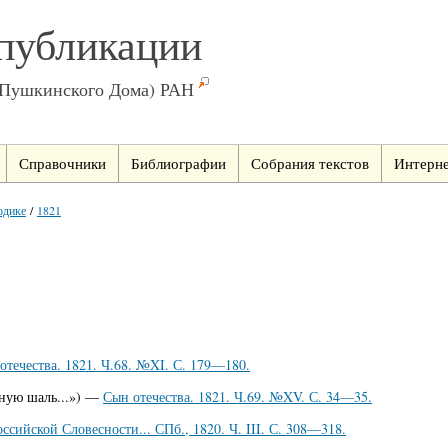
публикации
(Пушкинского Дома) РАН
Справочники
Библиографии
Собрания текстов
Интерне
одике
/
1821
отечества. 1821. Ч.68. №XI. С. 179—180.
рную шаль...») —
Сын отечества. 1821. Ч.69. №XV. С. 34—35.
ссийской Словесности... СПб., 1820. Ч. III. С. 308—318.