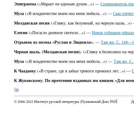
Эпиграмма
(«Марает он единым духом...») —
Соревнователь про
Муза
(«В младенчестве моем она меня любила...») —
Сын отечес
Молдавская песня
(«Гляжу, как безумный, на черную шаль...»
Елегия
(«Погасло дневное светило...») —
Новое собрание образц
Отрывок из поэмы «Руслан и Людмила».
—
Там же. С. 144—1
Черная шаль. (Молдавская песня).
(«Гляжу я безмолвно на че
Муза
(«В младенчестве моем она меня любила...») —
Там же. С.
К Чаадаеву
(«В стране, где я забыл тревоги прежних лет...») —
С
К Жуковскому. По прочтении изданных им книжек «Для нем
© 2006-2022 Институт русской литературы (Пушкинский Дом) РАН
Д