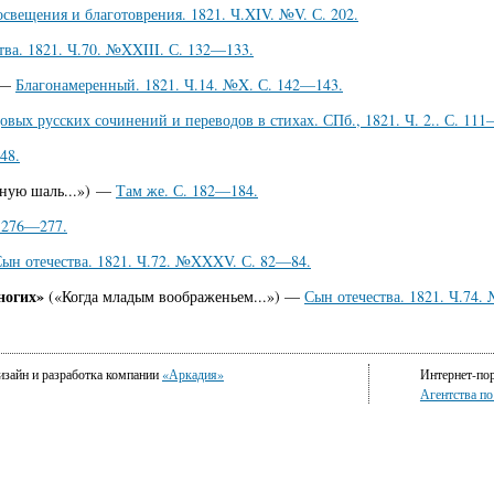
свещения и благотоврения. 1821. Ч.XIV. №V. С. 202.
тва. 1821. Ч.70. №XXIII. С. 132—133.
) —
Благонамеренный. 1821. Ч.14. №X. С. 142—143.
овых русских сочинений и переводов в стихах. СПб., 1821. Ч. 2.. С. 111
48.
рную шаль...») —
Там же. С. 182—184.
 276—277.
ын отечества. 1821. Ч.72. №XXXV. С. 82—84.
ногих»
(«Когда младым воображеньем...») —
Сын отечества. 1821. Ч.74.
изайн и разработка компании
«Аркадия»
Интернет-по
Агентства п