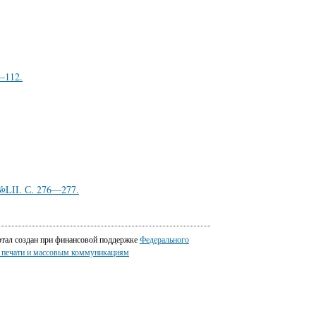
—112.
 №LII. С. 276—277.
ртал создан при финансовой поддержке
Федерального
о печати и массовым коммуникациям