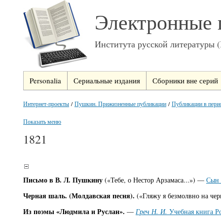
Электронные 
Института русской литературы 
Personalia
Сериальные издания
Сборники вне серий
Интернет-проекты
/
Пушкин. Прижизненные публикации
/
Публикации в пери
Показать меню
1821
Письмо в В. Л. Пушкину
(«Тебе, о Нестор Арзамаса...») —
Сын 
Черная шаль. (Молдавская песня).
(«Гляжу я безмолвно на че
Из поэмы «Людмила и Руслан».
—
Греч Н. И.
Учебная книга Ро