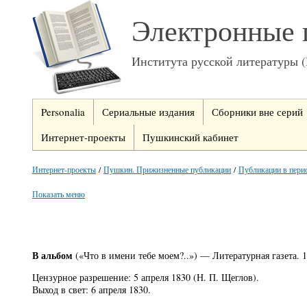
Электронные 
Института русской литературы 
Personalia
Сериальные издания
Сборники вне серий
Интернет-проекты
Пушкинский кабинет
Интернет-проекты
/
Пушкин. Прижизненные публикации
/
Публикации в пери
Показать меню
В альбом
(«Что в имени тебе моем?..») — Литературная газета. 18
Цензурное разрешение: 5 апреля 1830 (Н. П. Щеглов).
Выход в свет: 6 апреля 1830.