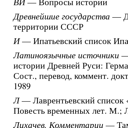
ВИ
— Вопросы истории
Древнейшие государства
— Др
территории СССР
И
— Ипатьевский список Ипа
Латиноязычные источники
—
истории Древней Руси: Герман
Сост., перевод, коммент. докт
1989
Л
— Лаврентьевский список «
Повесть временных лет. М.; Л.
Лихачев. Комментарии
— Там