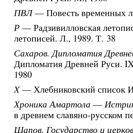
ПВЛ
— Повесть временных лет
Р
— Радзивилловская летопис
летописей. Л., 1989. Т. 38
Сахаров. Дипломатия Древне
Дипломатия Древней Руси. IX
1980
X
— Хлебниковский список И
Хроника Амартола
—
Истрин
в древнем славяно-русском пер
Щапов. Государство и церко