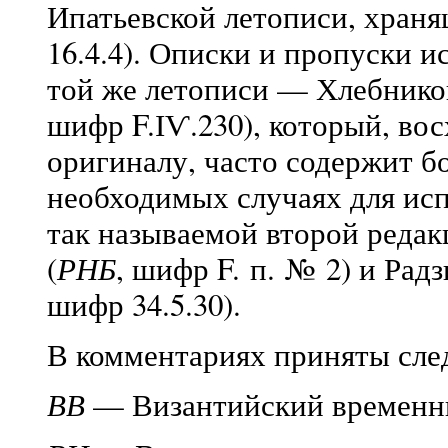
Ипатьевской летописи, хран
16.4.4). Описки и пропуски 
той же летописи — Хлебнико
шифр F.ІѴ.230), который, во
оригиналу, часто содержит б
необходимых случаях для ис
так называемой второй реда
(
РНБ
, шифр F. п. № 2) и Ра
шифр 34.5.30).
В комментариях приняты сл
ВВ
— Византийский временн