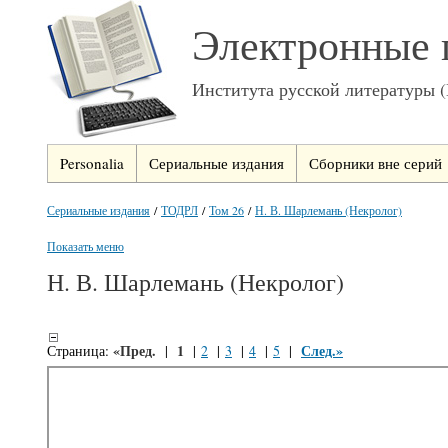
Электронные 
Института русской литературы 
Personalia
Сериальные издания
Сборники вне серий
Сериальные издания
/
ТОДРЛ
/
Том 26
/
Н. В. Шарлемань (Некролог)
Показать меню
Н. В. Шарлемань (Некролог)
«Пред.
1
След.»
Страница:
|
|
2
|
3
|
4
|
5
|