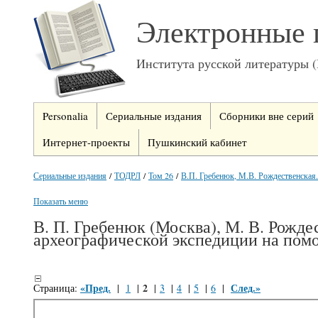
Электронные 
Института русской литературы 
Personalia
Сериальные издания
Сборники вне серий
Интернет-проекты
Пушкинский кабинет
Сериальные издания
/
ТОДРЛ
/
Том 26
/
В.П. Гребенюк, М.В. Рождественская. 
Показать меню
В. П. Гребенюк (Москва), М. В. Рожде
археографической экспедиции на помор
«Пред.
2
След.»
Страница:
|
1
|
|
3
|
4
|
5
|
6
|